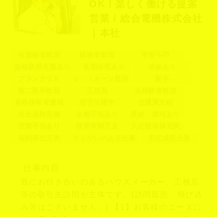
OK！楽しく働ける提案
営業 / 総合電機株式会社
｜本社
有資格者歓迎
経験者歓迎
学歴不問
資格取得支援あり
長期休暇あり
研修あり
ブランクＯＫ
Ｕ・Ｉターン歓迎
新卒
第二新卒歓迎
正社員
未経験者歓迎
資格保有者優遇
若手活躍中
交通費支給
社会保険完備
各種手当あり
昇給・賞与あり
役職手当あり
教育体制万全
入社後研修充実
福利厚生充実
やりがいのある仕事
安定成長企業
仕事内容
既にお付き合いのあるハウスメーカー、工務店
等の取引先訪問が主体です。(訪問販売、飛び込
み等はございません。) 【1】お客様のニーズに