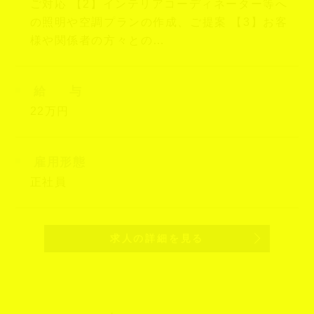
ご対応 【2】インテリアコーディネーター等へ
の照明や空調プランの作成、ご提案 【3】お客
様や関係者の方々との…
給
与
22万円
雇用形態
正社員
求人の詳細を見る